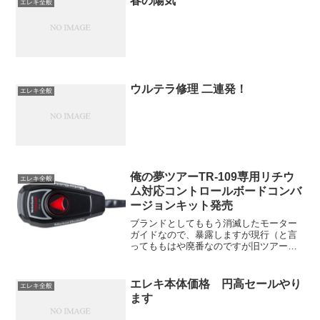
春の陽気
エレキ全般
ウルテラ修理 二連発！
エレキ全般
俺の夢ツアーTR-109専用リチウ
エレキ全般
ム対応コントロールボードコンバ
ージョンキット発売
ブランドとしてももう消滅したモーター
ガイドなので、暴露しますが現行（と言
ってももはや廃番なのですが旧ツアーと
区別するため）TRツアーシリーズ、メー
カーサイト上ではリチウムバッテリー対
応と記載がありますが、36V109ポンドモ
エレキ本体価格 円高セールやり
エレキ全般
デルについてはリ...
ます